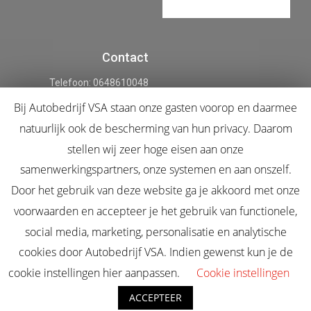
Contact
Telefoon: 0648610048
Bij Autobedrijf VSA staan onze gasten voorop en daarmee
info@autobedrijfvsa.nl
natuurlijk ook de bescherming van hun privacy. Daarom
Louis Braillestraat 6-07
stellen wij zeer hoge eisen aan onze
7442 DG Nijverdal
samenwerkingspartners, onze systemen en aan onszelf.
Door het gebruik van deze website ga je akkoord met onze
voorwaarden en accepteer je het gebruik van functionele,
© Alle rechten voorbehouden, Autobedrijf VSA 2019
social media, marketing, personalisatie en analytische
Privacyverklaring
cookies door Autobedrijf VSA. Indien gewenst kun je de
cookie instellingen hier aanpassen.
Cookie instellingen
Algemene voorwaarden
Gemaakt door AKWebsitemarketing
ACCEPTEER